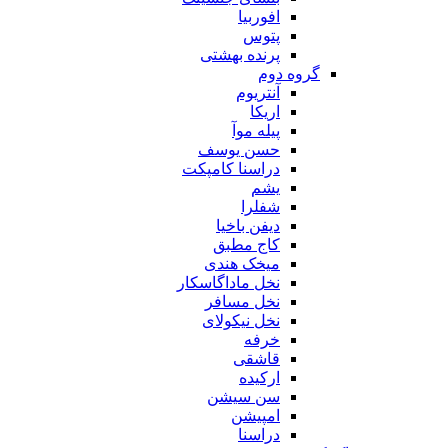
افوربیا
پتوس
پرنده بهشتی
گروه دوم
آنتریوم
اریکا
پیله موآ
حسن یوسف
دراسنا کامپکت
یشم
شفلرا
دیفن باخیا
کاج مطبق
میخک هندی
نخل ماداگاسکار
نخل مسافر
نخل نیکولای
خرفه
قاشقی
ارکیده
سن سیشن
امپیشن
دراسنا