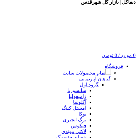
دیفاگل
|
بازار گل شهرقدس
0
موارد
/
0
تومان
فروشگاه
تمام محصولات سایت
گیاهان آپارتمانی
گروه اول
سانسوریا
زامیفولیا
آگلونما
آمستل کینگ
یوکا
برگ انجیری
فیکوس
لاکتی پیوندی
بنسای جنسینگ