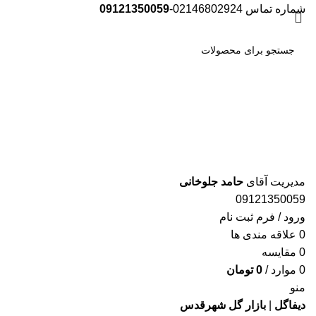
شماره تماس 02146802924-
09121350059
جست
و جو
مدیریت آقای
حامد جلوخانی
09121350059
ورود / فرم ثبت نام
0
علاقه مندی ها
0
مقایسه
0
موارد
/
0
تومان
منو
دیفاگل
|
بازار گل شهرقدس