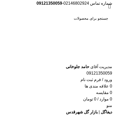
شماره تماس 02146802924-
09121350059
جست
و جو
مدیریت آقای
حامد جلوخانی
09121350059
ورود / فرم ثبت نام
0
علاقه مندی ها
0
مقایسه
0
موارد
/
0
تومان
منو
دیفاگل
|
بازار گل شهرقدس