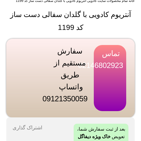
خانه
تمام محصولات سایت
کادویی
آنتریوم کادویی با گلدان سفالی دست ساز کد 1199
آنتریوم کادویی با گلدان سفالی دست ساز
کد 1199
سفارش
تماس
مستقیم از
02146802923
طریق
واتساپ
09121350059
اشتراک گذاری
بعد از ثبت سفارش شما،
تعویض
خاک ویژه دیفاگل