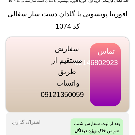
خانه
گیاهان آپارتمانی
گروه اول
افوربیا
افوربیا پویسونی با گلدان دست ساز سفالی کد 1074
افوربیا پویسونی با گلدان دست ساز سفالی
کد 1074
سفارش
تماس
مستقیم از
02146802923
طریق
واتساپ
09121350059
اشتراک گذاری
بعد از ثبت سفارش شما،
تعویض
خاک ویژه دیفاگل