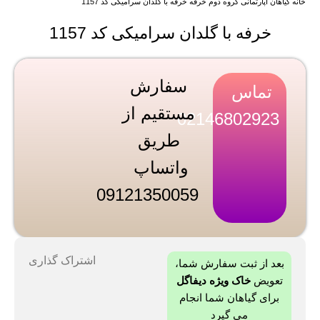
خانه
گیاهان آپارتمانی
گروه دوم
خرفه
خرفه با گلدان سرامیکی کد 1157
خرفه با گلدان سرامیکی کد 1157
سفارش
تماس
مستقیم از
02146802923
طریق
واتساپ
09121350059
اشتراک گذاری
بعد از ثبت سفارش شما،
تعویض
خاک ویژه دیفاگل
برای گیاهان شما انجام
می گیرد