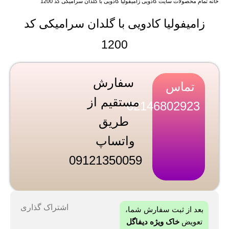
خانه
تمام محصولات سایت
کادویی
زامیفولیا کادویی با گلدان سرامیکی کد 1200
زامیفولیا کادویی با گلدان سرامیکی کد
1200
سفارش
تماس
مستقیم از
02146802923
طریق
واتساپ
09121350059
اشتراک گذاری
بعد از ثبت سفارش شما،
تعویض
خاک ویژه دیفاگل