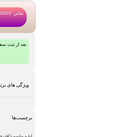
تماس 02146802923
بعد از ثبت س
ویژگی های برتر
برچسب‌ها
آبیاری سانسوریا
آفات ف