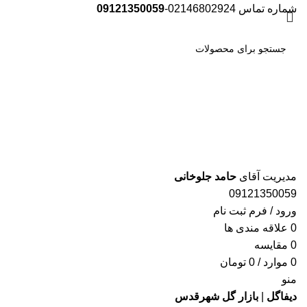
شماره تماس 02146802924-
09121350059
جست
و جو
مدیریت آقای
حامد جلوخانی
09121350059
ورود / فرم ثبت نام
0
علاقه مندی ها
0
مقایسه
0
موارد
/
0
تومان
منو
دیفاگل
|
بازار گل شهرقدس