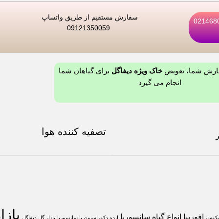
سفارش مستقیم از طریق واتساپ
09121350059
فارش شما، تعویض
خاک ویژه دیفاگل
برای گیاهان شما
انجام می گیرد
تصفیه کننده هوا
باز
افوربیا
انواع گیاه سانسوریا
یکوس
ایده دکوراسیون با سانسوریا
بازار گل دیفاگل