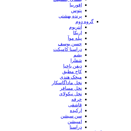
افوربیا
پتوس
پرنده بهشتی
گروه دوم
آنتریوم
اریکا
پیله موآ
حسن یوسف
دراسنا کامپکت
یشم
شفلرا
دیفن باخیا
کاج مطبق
میخک هندی
نخل ماداگاسکار
نخل مسافر
نخل نیکولای
خرفه
قاشقی
ارکیده
سن سیشن
امپیشن
دراسنا