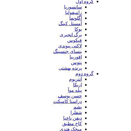
گروه اول
سانسوریا
زامیفولیا
آگلونما
آمستل کینگ
یوکا
برگ انجیری
فیکوس
لاکتی پیوندی
بنسای جنسینگ
افوربیا
پتوس
پرنده بهشتی
گروه دوم
آنتریوم
اریکا
پیله موآ
حسن یوسف
دراسنا کامپکت
یشم
شفلرا
دیفن باخیا
کاج مطبق
میخک هندی