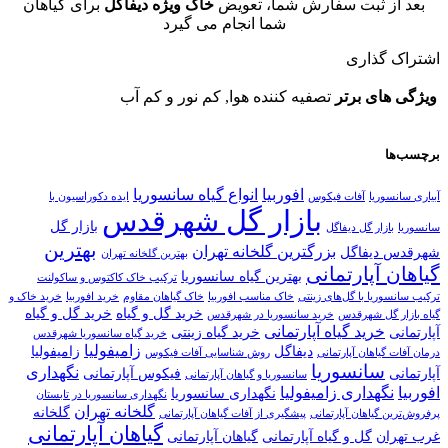
بعد از ثبت سفارش شما، تعویض
خاک ویژه دیفاگل
برای گیاهان
شما انجام می گیرد
اشتراک گذاری
ویژگی های برتر
تصفیه کننده هوا, کم نور و کم آب
برچسب‌ها
افوربیا
انواع گیاه سانسوریا
آبیاری سانسوریا
آفات فیکوس
ایده دکوراسیون با
بازار گل شهرقدس
بازار گل
سانسوریا
بازار گل دیفاگل
بهترین
بزرگترین گلخانه تهران
شهرقدس دیفاگل
بهترین گلخانه تهران
گیاهان آپارتمانی
بهترین گیاه سانسوریا
ترکیب خاک کاکتوس و ساکولنت
ترکیب سانسوریا با گل‌های زینتی
خاک مناسب افوربیا
خاک گیاهان مقاوم
خرید افوربیا
خرید خاک و
خرید گل و گیاه
خرید گل و گیاه
گیاه بازار گل شهرقدس
خرید سانسوریا در شهرقدس
خرید گیاه آپارتمانی
آپارتمانی
خرید گیاه زینتی
خرید گیاه سانسوریا شهرقدس
زامیفولیا
دیفاگل
زامیفولیا
درمان آفات گیاهان آپارتمانی
روش شناسایی آفات فیکوس
سانسوریا
نگهداری
آپارتمانی
فیکوس آپارتمانی
سانسوریا و گیاهان آپارتمانی
افوربیا
نگهداری زامیفولیا
نگهداری سانسوریا
نگهداری سانسوریا در تابستان
گلخانه تهران
گلخانه
پرفروش‌ترین گیاهان آپارتمانی
پیشگیری از آفات گیاهان آپارتمانی
گیاهان آپارتمانی
غرب تهران
گل و گیاه آپارتمانی
گیاهان آپارتمانی