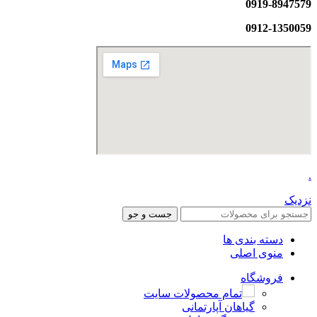
0919-8947579
0912-1350059
.
نزدیک
جست و جو
دسته بندی ها
منوی اصلی
فروشگاه
تمام محصولات سایت
گیاهان آپارتمانی