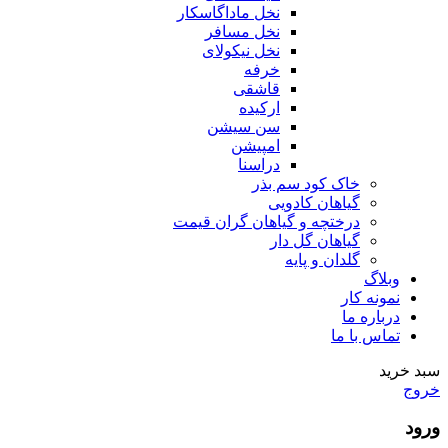
نخل ماداگاسکار
نخل مسافر
نخل نیکولای
خرفه
قاشقی
ارکیده
سن سیشن
امپیشن
دراسنا
خاک کود سم بذر
گیاهان کادویی
درختچه و گیاهان گران قیمت
گیاهان گل دار
گلدان و پایه
وبلاگ
نمونه کار
درباره ما
تماس با ما
سبد خرید
خروج
ورود