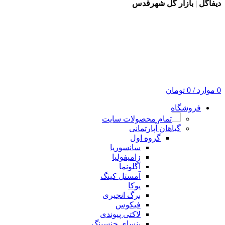
دیفاگل
|
بازار گل شهرقدس
0
موارد
/
0
تومان
فروشگاه
تمام محصولات سایت
گیاهان آپارتمانی
گروه اول
سانسوریا
زامیفولیا
آگلونما
آمستل کینگ
یوکا
برگ انجیری
فیکوس
لاکتی پیوندی
بنسای جنسینگ