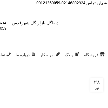
شماره تماس 02146802924-
09121350059
مدیر
دیفاگل بازار گل شهرقدس
جست
059
و جو
فروشگاه
وبلاگ
نمونه کار
درباره ما
تماس
۲۸
تیر