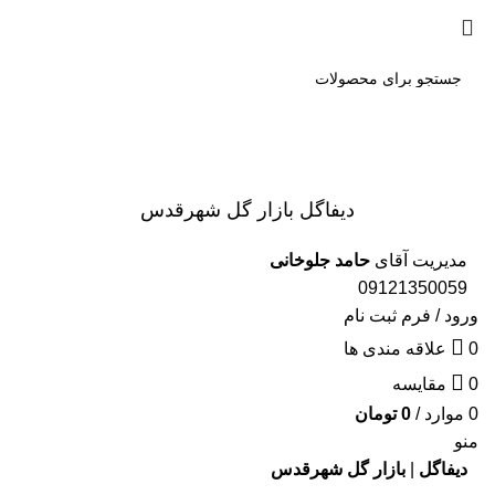
شماره تماس 02146802924-
09121350059
مدیریت آقای
حامد جلوخانی
02146802923
جست
و جو
دیفاگل بازار گل شهرقدس
مدیریت آقای
حامد جلوخانی
09121350059
ورود / فرم ثبت نام
0
علاقه مندی ها
0
مقایسه
0
موارد
/
0
تومان
منو
دیفاگل
|
بازار گل شهرقدس