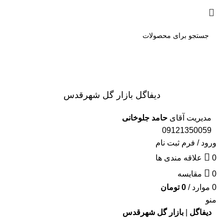
شماره تماس 02146802924-
09121350059
مدیریت آقای
حامد جلوخانی
02146802923
جست
و جو
دیفاگل بازار گل شهرقدس
مدیریت آقای
حامد جلوخانی
09121350059
ورود / فرم ثبت نام
0
علاقه مندی ها
0
مقایسه
0
موارد
/
0
تومان
منو
دیفاگل
|
بازار گل شهرقدس